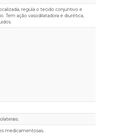
calizada, regula o tecido conjuntivo e
io. Tem ação vasodilatadora e diurética,
uidos.
laterais.
ões medicamentosas.