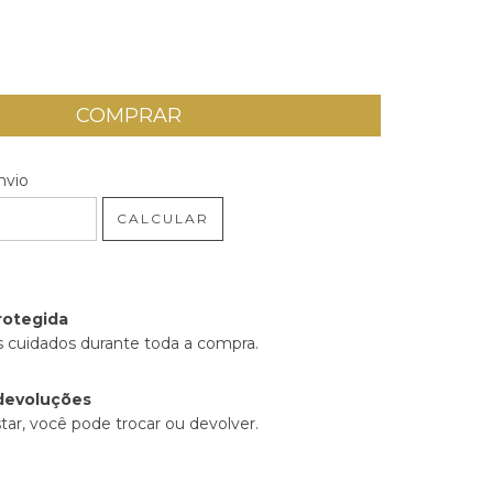
 CEP:
ALTERAR CEP
nvio
CALCULAR
rotegida
 cuidados durante toda a compra.
devoluções
tar, você pode trocar ou devolver.