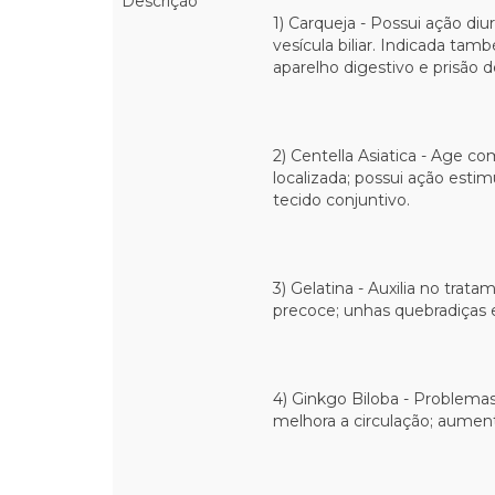
Descrição
1) Carqueja - Possui ação diu
vesícula biliar. Indicada t
aparelho digestivo e prisão d
2) Centella Asiatica - Age co
localizada; possui ação estim
tecido conjuntivo.
3) Gelatina - Auxilia no trat
precoce; unhas quebradiças e
4) Ginkgo Biloba - Problemas d
melhora a circulação; aument