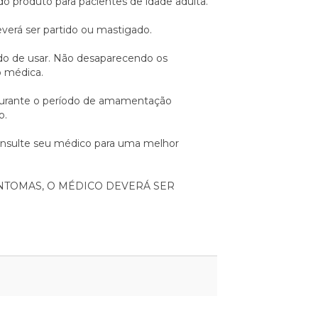
o produto para pacientes de idade adulta.
erá ser partido ou mastigado.
do de usar. Não desaparecendo os
o médica.
durante o período de amamentação
o.
consulte seu médico para uma melhor
SINTOMAS, O MÉDICO DEVERÁ SER