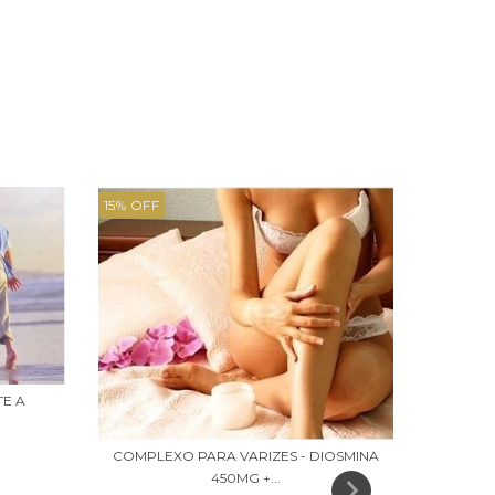
15
%
OFF
E A
COMPLEXO PARA VARIZES - DIOSMINA
450MG +...