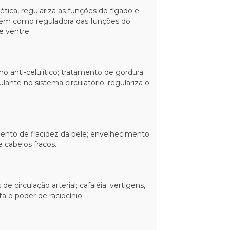
rética, regulariza as funções do fígado e
ambém como reguladora das funções do
e ventre.
mo anti-celulítico; tratamento de gordura
ulante no sistema circulatório; regulariza o
amento de flacidez da pele; envelhecimento
 cabelos fracos.
e circulação arterial; cafaléia; vertigens,
a o poder de raciocínio.