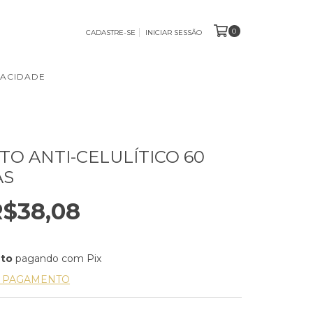
0
CADASTRE-SE
INICIAR SESSÃO
VACIDADE
O ANTI-CELULÍTICO 60
AS
R$38,08
nto
pagando com Pix
E PAGAMENTO