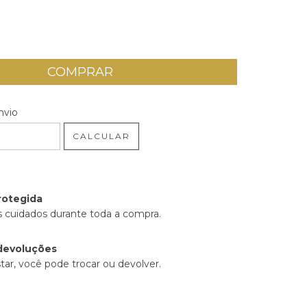
 CEP:
ALTERAR CEP
nvio
CALCULAR
rotegida
 cuidados durante toda a compra.
devoluções
tar, você pode trocar ou devolver.