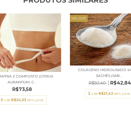
PRODUTOS SIMILARES
15
%
OFF
COLÁGENO HIDROLISADO 4G
SACHÊS (SAB...
ANTRA Z COMPOSTO (CITRUS
AURANTIUM, C...
R$42,84
R$50,40
R$73,58
2
x de
R$21,42
sem juros
3
x de
R$24,53
sem juros