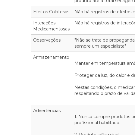
produto até a total secagem
Efeitos Colaterais
Não há registros de efeitos co
Interações
Não há registros de interaç
Medicamentosas
Observações
"Não se trata de propaganda
sempre um especialista".
Armazenamento
Manter em temperatura ambie
Proteger da luz, do calor e 
Nestas condições, o medica
respeitando o prazo de vali
Advertências
1. Nunca compre produtos 
profissional habilitado.
2. Produto inflamável.