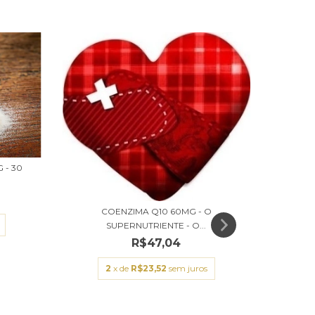
15
%
OFF
 - 30
COENZIMA Q10 60MG - O
SUPERNUTRIENTE - O...
R$47,04
2
x de
R$23,52
sem juros