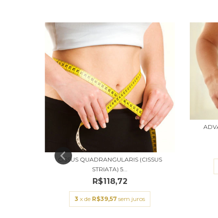
CITRUS
ADV
CISSUS QUADRANGULARIS (CISSUS
s
STRIATA) 5...
R$118,72
3
x de
R$39,57
sem juros