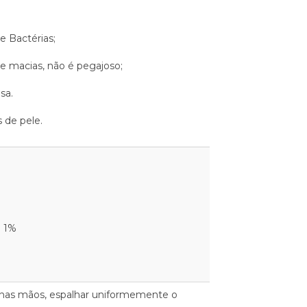
 e Bactérias;
e macias, não é pegajoso;
sa.
s de pele.
a 1%
 nas mãos, espalhar uniformemente o