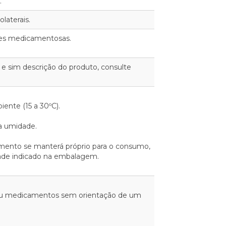
.
laterais.
ões medicamentosas.
 e sim descrição do produto, consulte
nte (15 a 30ºC).
da umidade.
mento se manterá próprio para o consumo,
dade indicado na embalagem.
ou medicamentos sem orientação de um